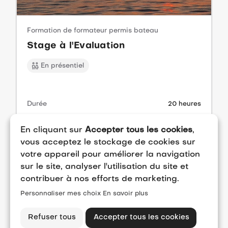
Formation de formateur permis bateau
Stage à l'Evaluation
En présentiel
Durée
20 heures
Prix par client
400€ HT / client
En cliquant sur
Accepter tous les cookies
,
vous acceptez le stockage de cookies sur
votre appareil pour améliorer la navigation
sur le site, analyser l'utilisation du site et
contribuer à nos efforts de marketing.
EOLE - 8 Avenue St Jean-Baptiste 06000 NICE FRANCE
Personnaliser mes choix
En savoir plus
Siret 83898228800014 - NAF 85.53Z - RCS 838982288
Déclaration d'activité enregistrée sous le numéro 93060841906
auprès du Préfet de Région Provence-Alpes-Côte d’Azur. Cet
enregistrement ne vaut pas agrément de l'État
Refuser tous
Accepter tous les cookies