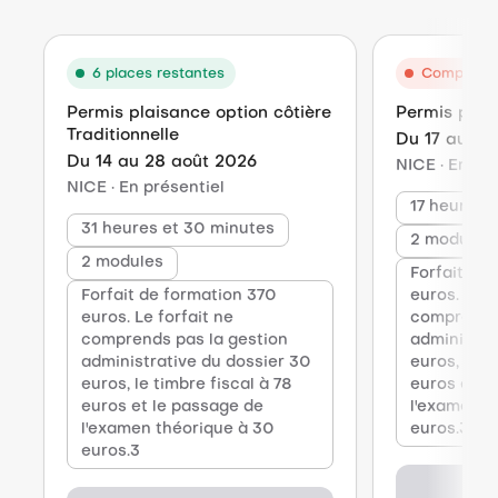
6 places restantes
Complet
Permis plaisance option côtière
Permis plais
Traditionnelle
Du 17 au 20
Du 14 au 28 août 2026
NICE · En pr
NICE · En présentiel
17 heures 
31 heures et 30 minutes
2 modules
2 modules
Forfait de
Forfait de formation 370
euros. Le f
euros. Le forfait ne
comprends 
comprends pas la gestion
administra
administrative du dossier 30
euros, le t
euros, le timbre fiscal à 78
euros et l
euros et le passage de
l'examen t
l'examen théorique à 30
euros.3
euros.3
Vo